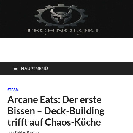
Technoloki: Gaming
Technoloki: Dein Gaming- und Entertainment News-Portal für
Blockbuster, Indie-Perlen und Retro-Klassiker.
und Entertainment
HAUPTMENÜ
News
STEAM
Arcane Eats: Der erste
Bissen – Deck-Building
trifft auf Chaos-Küche
von
Tobias Paxian