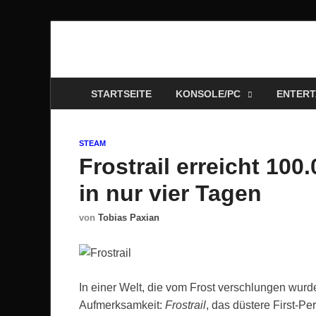
Technoloki: Gami
Technoloki: Dein Gaming- und Entertainment News-P
STARTSEITE
KONSOLE/PC
ENTERT
STEAM
Frostrail erreicht 10
in nur vier Tagen
von
Tobias Paxian
In einer Welt, die vom Frost verschlungen wurd
Aufmerksamkeit:
Frostrail
, das düstere First-P