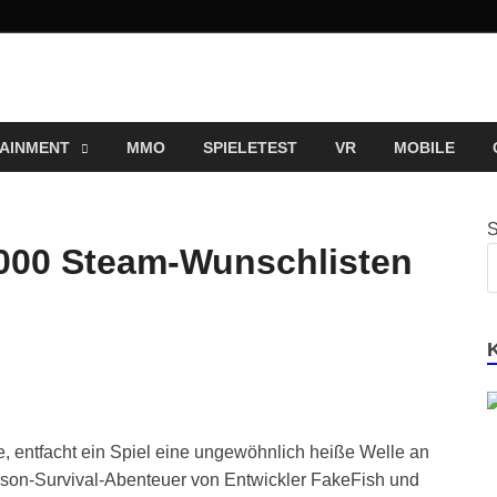
ng und Entertainment N
ortal für Blockbuster, Indie-Perlen und Retro-Klassiker.
AINMENT
MMO
SPIELETEST
VR
MOBILE
0.000 Steam-Wunschlisten
e, entfacht ein Spiel eine ungewöhnlich heiße Welle an
erson-Survival-Abenteuer von Entwickler FakeFish und