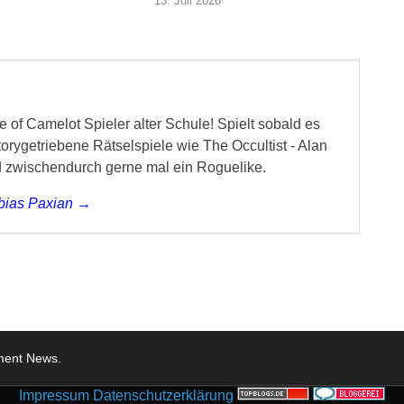
13. Juli 2026
 of Camelot Spieler alter Schule! Spielt sobald es
storygetriebene Rätselspiele wie The Occultist - Alan
d zwischendurch gerne mal ein Roguelike.
obias Paxian →
nment News
.
Impressum
Datenschutzerklärung