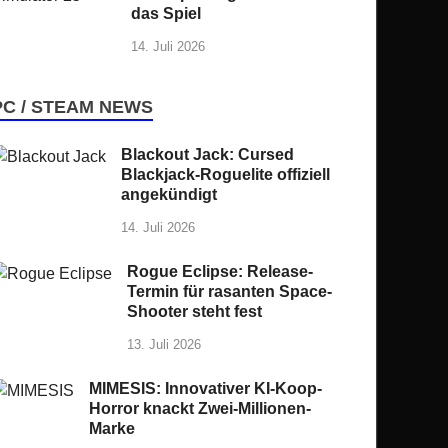
das Spiel
14. Juli 2026
PC / STEAM NEWS
Blackout Jack: Cursed
Blackjack-Roguelite offiziell
angekündigt
14. Juli 2026
Rogue Eclipse: Release-
Termin für rasanten Space-
Shooter steht fest
13. Juli 2026
MIMESIS: Innovativer KI-Koop-
Horror knackt Zwei-Millionen-
Marke