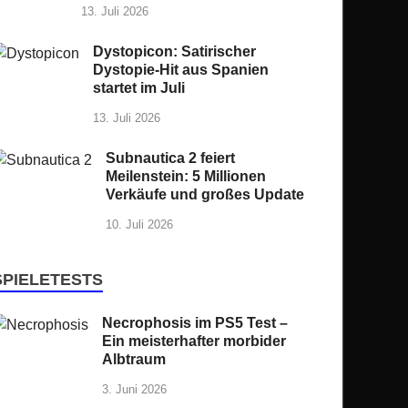
13. Juli 2026
Dystopicon: Satirischer
Dystopie-Hit aus Spanien
startet im Juli
13. Juli 2026
Subnautica 2 feiert
Meilenstein: 5 Millionen
Verkäufe und großes Update
10. Juli 2026
SPIELETESTS
Necrophosis im PS5 Test –
Ein meisterhafter morbider
Albtraum
3. Juni 2026